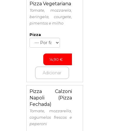
Pizza Vegetariana
Tomate, mozzarela,
beringela, courgete,
pimentos e milho
Pizza
14,90
€
Adicionar
Pizza Calzoni
Napoli (Pizza
Fechada)
Tomate, mozzarella,
cogumelos frescos e
peperoni