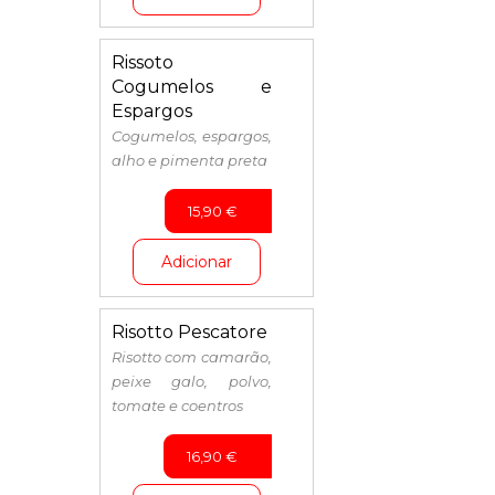
Rissoto
Cogumelos e
Espargos
Cogumelos, espargos,
alho e pimenta preta
15,90
€
Adicionar
Risotto Pescatore
Risotto com camarão,
peixe galo, polvo,
tomate e coentros
16,90
€