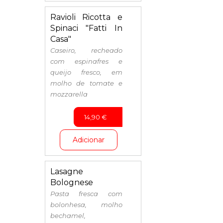
Ravioli Ricotta e
Spinaci "Fatti In
Casa"
Caseiro, recheado
com espinafres e
queijo fresco, em
molho de tomate e
mozzarella
14,90
€
Adicionar
Lasagne
Bolognese
Pasta fresca com
bolonhesa, molho
bechamel,