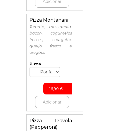
Adicionar
Pizza Montanara
Tomate, mozzarella,
bacon, cogumelos
frescos, courgette,
queijo fresco e
oregãos
Pizza
16,90
€
Adicionar
Pizza Diavola
(Pepperoni)