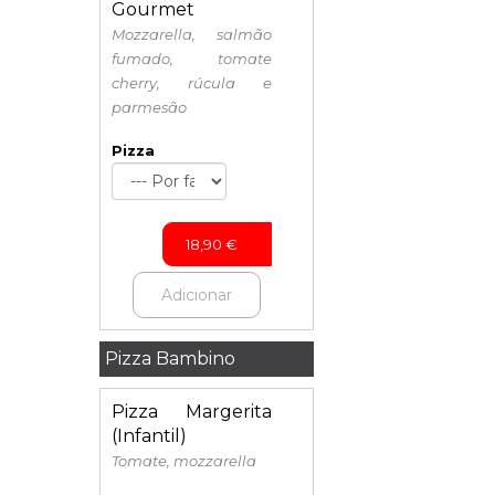
Gourmet
Mozzarella, salmão
fumado, tomate
cherry, rúcula e
parmesão
Pizza
18,90
€
Adicionar
Pizza Bambino
Pizza Margerita
(Infantil)
Tomate, mozzarella