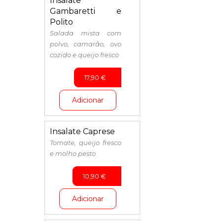
Insalate
Gambaretti e
Polito
Salada mista com
polvo, camarão, ovo
cozido e queijo fresco
17,90
€
Adicionar
Insalate Caprese
Tomate, queijo fresco
e molho pesto
10,90
€
Adicionar