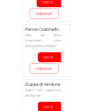
13,90
€
Adicionar
Panne Gratinado
Pão de Alho
Gratinado com
Mozzarella e Pesto
5,90
€
Adicionar
Zuppa di Verdura
Sopa com Legumes
da Época
5,90
€