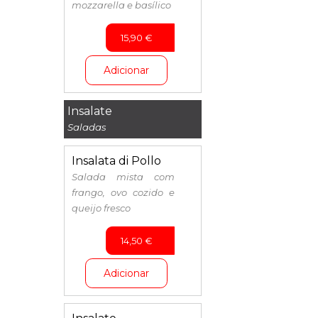
mozzarella e basílico
15,90
€
Adicionar
Insalate
Saladas
Insalata di Pollo
Salada mista com
frango, ovo cozido e
queijo fresco
14,50
€
Adicionar