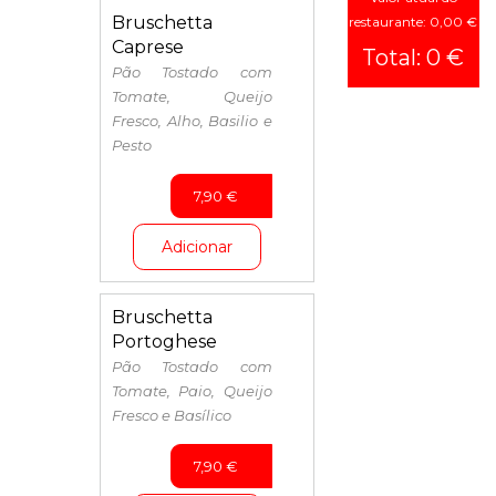
Insalate
Bruschetta
restaurante: 0,00 €
Caprese
Risotto
Total: 0 €
Pão Tostado com
Tomate, Queijo
Fresco, Alho, Basilio e
Pesto
7,90
€
Adicionar
Bruschetta
Portoghese
Pão Tostado com
Tomate, Paio, Queijo
Fresco e Basílico
7,90
€