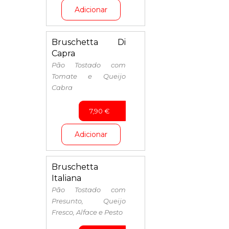
Adicionar
Bruschetta Di
Capra
Pão Tostado com
Tomate e Queijo
Cabra
7,90
€
Adicionar
Bruschetta
Italiana
Pão Tostado com
Presunto, Queijo
Fresco, Alface e Pesto