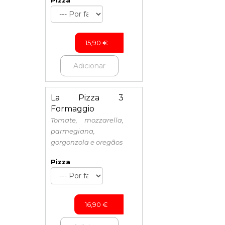
Pizza
15,90
€
Adicionar
La Pizza 3
Formaggio
Tomate, mozzarella,
parmegiana,
gorgonzola e oregãos
Pizza
16,90
€