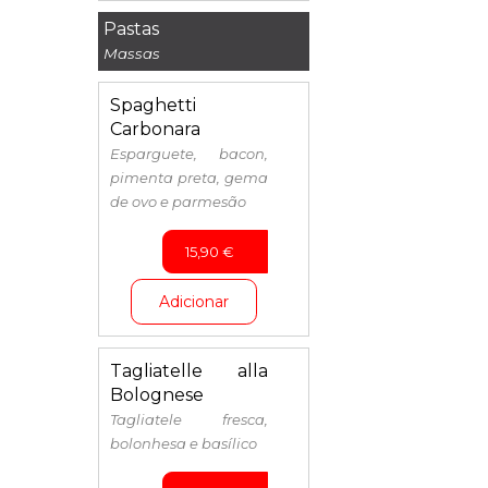
Pastas
Massas
Spaghetti
Carbonara
Esparguete, bacon,
pimenta preta, gema
de ovo e parmesão
15,90
€
Adicionar
Tagliatelle alla
Bolognese
Tagliatele fresca,
bolonhesa e basílico