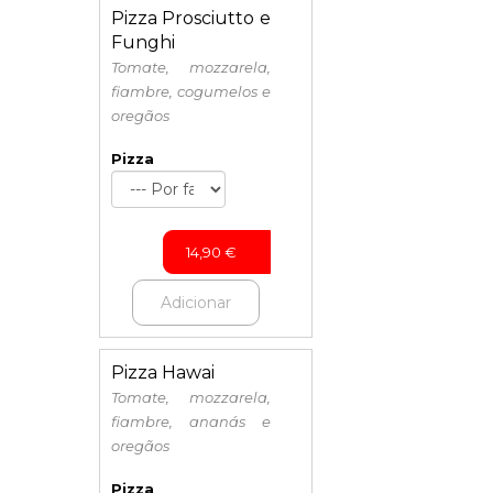
Pizza Prosciutto e
Funghi
Tomate, mozzarela,
fiambre, cogumelos e
oregãos
Pizza
14,90
€
Adicionar
Pizza Hawai
Tomate, mozzarela,
fiambre, ananás e
oregãos
Pizza