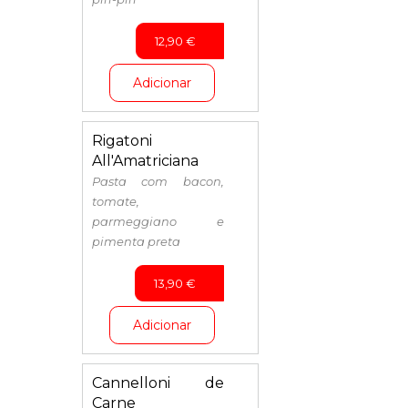
12,90
€
Adicionar
Rigatoni
All'Amatriciana
Pasta com bacon,
tomate,
parmeggiano e
pimenta preta
13,90
€
Adicionar
Cannelloni de
Carne