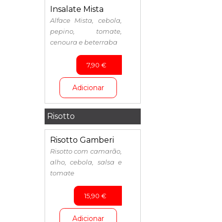
Insalate Mista
Alface Mista, cebola,
pepino, tomate,
cenoura e beterraba
7,90
€
Adicionar
Risotto
Risotto Gamberi
Risotto com camarão,
alho, cebola, salsa e
tomate
15,90
€
Adicionar