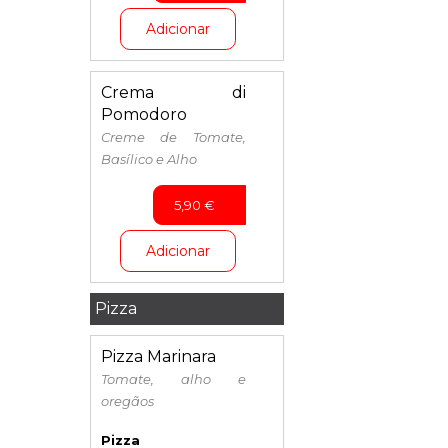
Adicionar
Crema di
Pomodoro
Creme de Tomate,
Basílico e Alho
5,90
€
Adicionar
Pizza
Pizza Marinara
Tomate, alho e
oregãos
Pizza