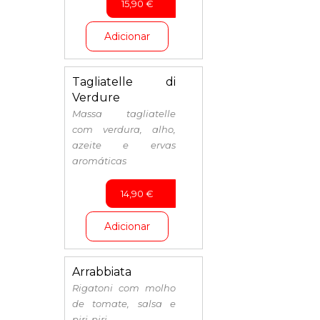
15,90
€
Adicionar
Tagliatelle di
Verdure
Massa tagliatelle
com verdura, alho,
azeite e ervas
aromáticas
14,90
€
Adicionar
Arrabbiata
Rigatoni com molho
de tomate, salsa e
piri-piri