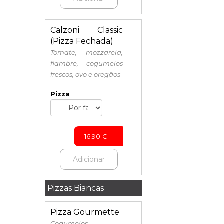
Calzoni Classic
(Pizza Fechada)
Tomate, mozzarela,
fiambre, cogumelos
frescos, ovo e oregãos
Pizza
16,90
€
Adicionar
Pizzas Biancas
Pizza Gourmette
Cogumelos,