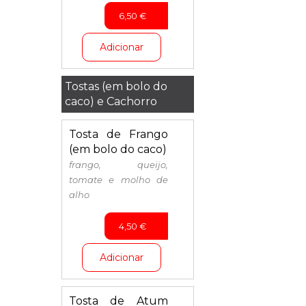
6,50
€
Adicionar
Tostas (em bolo do
caco) e Cachorro
Tosta de Frango
(em bolo do caco)
frango, queijo,
tomate e molho de
alho
4,50
€
Adicionar
Tosta de Atum