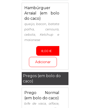
Hambúrguer
Arraial (em bolo
do caco)
queijo, bacon, batata
palha, cenoura,
cebola, Ketchup e
maionese
8,00
€
Adicionar
Pregos (em bolo do
caco)
Prego Normal
(em bolo do caco)
bife de vaca, alface,