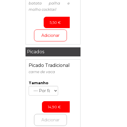
batata palha e
molho cocktail
5,50
€
Adicionar
Picados
Picado Tradicional
carne de vaca
Tamanho
14,90
€
Adicionar