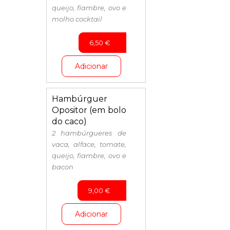
Bebidas
queijo, fiambre, ovo e
molho cocktail
6,50
€
Adicionar
Hambúrguer
Opositor (em bolo
do caco)
2 hambúrgueres de
vaca, alface, tomate,
queijo, fiambre, ovo e
bacon
9,00
€
Adicionar