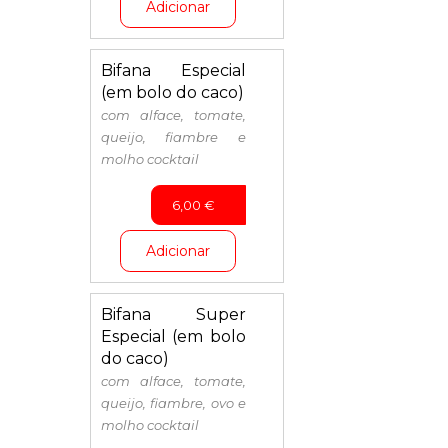
Adicionar
Bifana Especial
(em bolo do caco)
com alface, tomate,
queijo, fiambre e
molho cocktail
6,00
€
Adicionar
Bifana Super
Especial (em bolo
do caco)
com alface, tomate,
queijo, fiambre, ovo e
molho cocktail