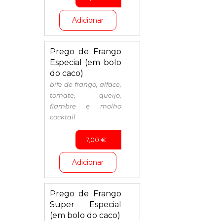
Adicionar
Prego de Frango
Especial (em bolo
do caco)
bife de frango, alface,
tomate, queijo,
fiambre e molho
cocktail
7,00
€
Adicionar
Prego de Frango
Super Especial
(em bolo do caco)