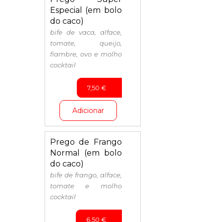
Especial (em bolo
do caco)
bife de vaca, alface,
tomate, queijo,
fiambre, ovo e molho
cocktail
7,50
€
Adicionar
Prego de Frango
Normal (em bolo
do caco)
bife de frango, alface,
tomate e molho
cocktail
6,50
€