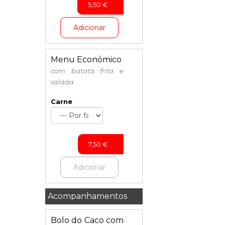
5,50
€
Adicionar
Menu Económico
com batata frita e
salada
Carne
7,50
€
Adicionar
Acompanhamentos
Bolo do Caco com