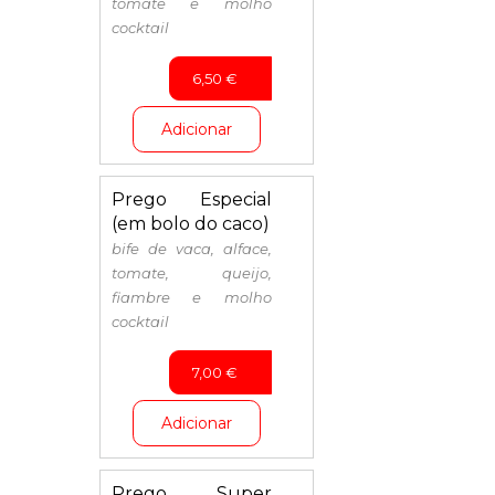
tomate e molho
cocktail
6,50
€
Adicionar
Prego Especial
(em bolo do caco)
bife de vaca, alface,
tomate, queijo,
fiambre e molho
cocktail
7,00
€
Adicionar
Prego Super