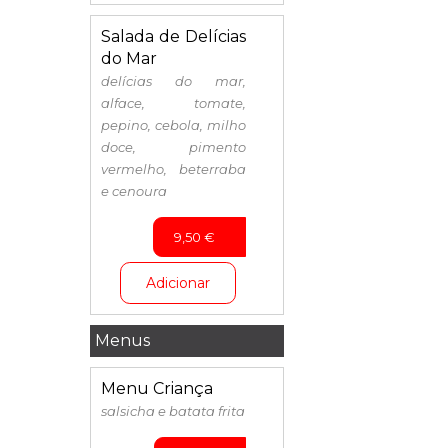
Salada de Delícias
do Mar
delícias do mar,
alface, tomate,
pepino, cebola, milho
doce, pimento
vermelho, beterraba
e cenoura
9,50
€
Adicionar
Menus
Menu Criança
salsicha e batata frita