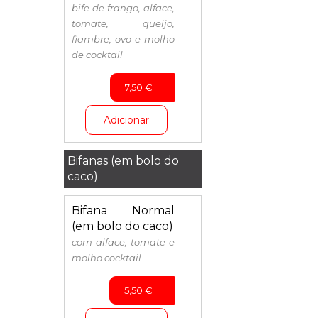
bife de frango, alface,
tomate, queijo,
fiambre, ovo e molho
de cocktail
7,50
€
Adicionar
Bifanas (em bolo do
caco)
Bifana Normal
(em bolo do caco)
com alface, tomate e
molho cocktail
5,50
€