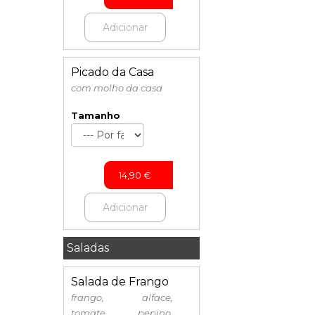
Adicionar
Picado da Casa
com molho da casa
Tamanho
14,90
€
Adicionar
Saladas
Salada de Frango
frango, alface,
tomate, pepino,