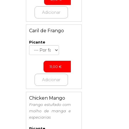
Adicionar
Caril de Frango
Picante
11,00
€
Adicionar
Chicken Mango
Frango estufado com
molho de manga e
especiarias
Picante