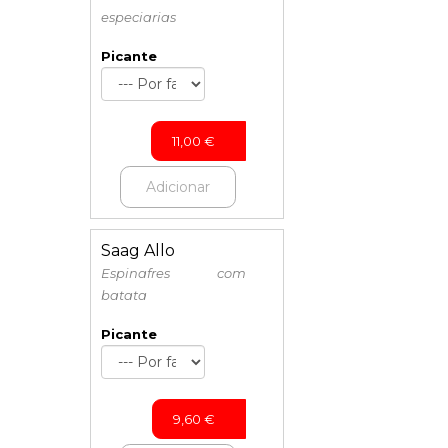
especiarias
Picante
11,00
€
Adicionar
Saag Allo
Espinafres com
batata
Picante
9,60
€