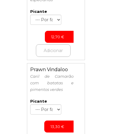
Picante
12,70
€
Adicionar
Prawn Vindaloo
Caril de Camarão
com batatas e
pimentos verdes
Picante
13,30
€