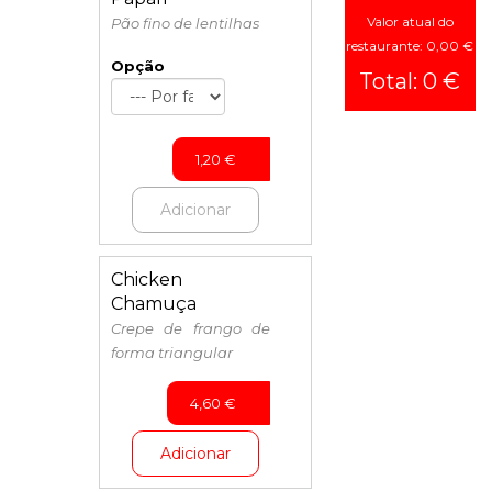
Mariscos
Valor atual do
Pão fino de lentilhas
Vegetarianos
restaurante: 0,00 €
Opção
Água
Total: 0 €
/
Refrigerantes
1,20
€
Adicionar
Chicken
Chamuça
Crepe de frango de
forma triangular
4,60
€
Adicionar