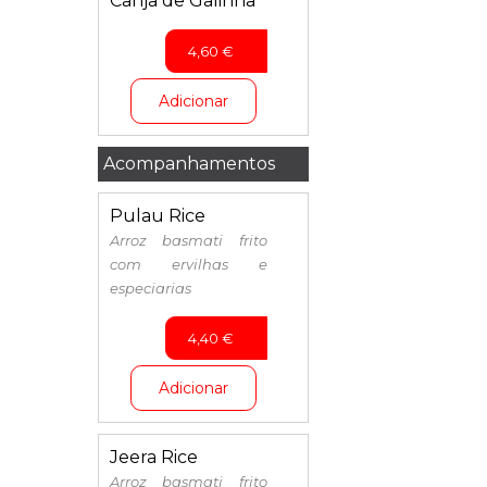
Canja de Galinha
4,60
€
Adicionar
Acompanhamentos
Pulau Rice
Arroz basmati frito
com ervilhas e
especiarias
4,40
€
Adicionar
Jeera Rice
Arroz basmati frito