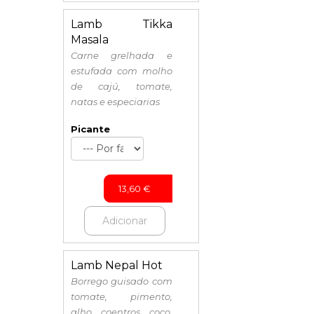
Lamb Tikka
Masala
Carne grelhada e
estufada com molho
de cajú, tomate,
natas e especiarias
Picante
13,60
€
Adicionar
Lamb Nepal Hot
Borrego guisado com
tomate, pimento,
alho, coentros, coco,