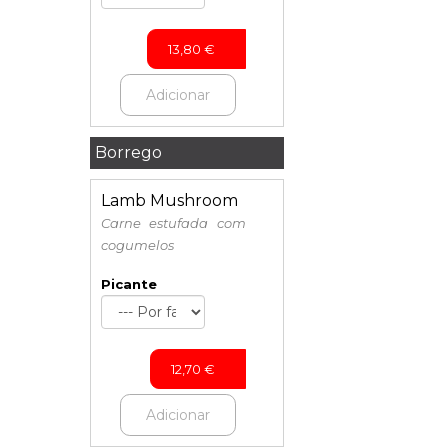
13,80
€
Adicionar
Borrego
Lamb Mushroom
Carne estufada com
cogumelos
Picante
12,70
€
Adicionar