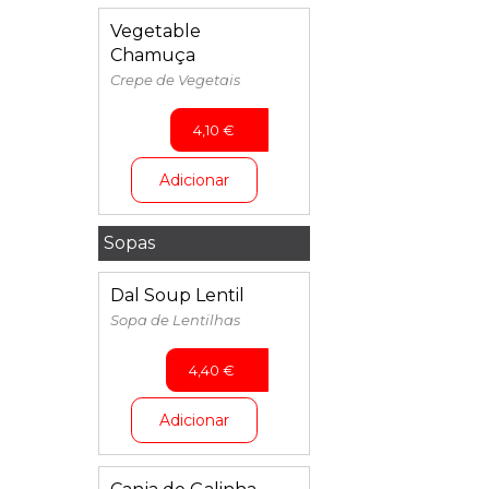
Vegetable
Chamuça
Crepe de Vegetais
4,10
€
Adicionar
Sopas
Dal Soup Lentil
Sopa de Lentilhas
4,40
€
Adicionar