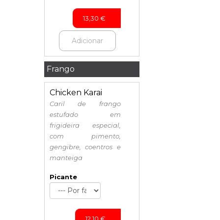
13,30
€
Adicionar
Frango
Chicken Karai
Caril de frango
estufado em
frigideira especial,
com pimento,
gengibre, coentros e
manteiga
Picante
12,10
€