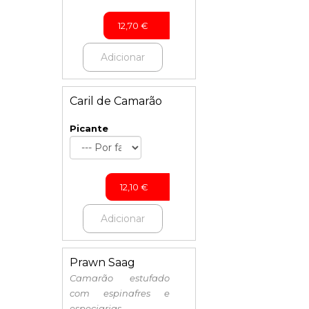
12,70
€
Adicionar
Caril de Camarão
Picante
12,10
€
Adicionar
Prawn Saag
Camarão estufado
com espinafres e
especiarias