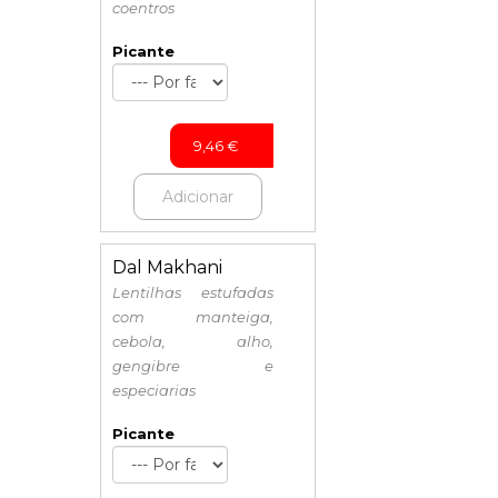
coentros
Picante
9,46
€
Adicionar
Dal Makhani
Lentilhas estufadas
com manteiga,
cebola, alho,
gengibre e
especiarias
Picante