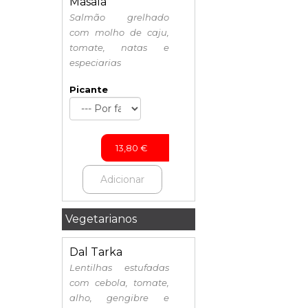
Masala
Salmão grelhado
com molho de caju,
tomate, natas e
especiarias
Picante
13,80
€
Adicionar
Vegetarianos
Dal Tarka
Lentilhas estufadas
com cebola, tomate,
alho, gengibre e