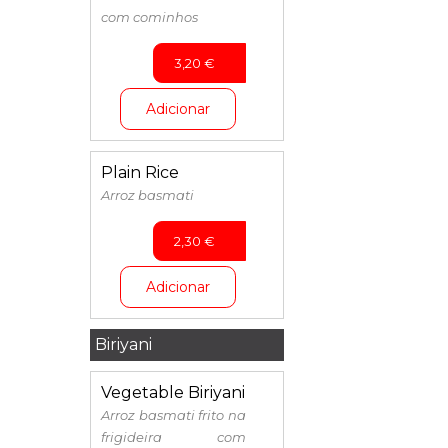
com cominhos
3,20
€
Adicionar
Plain Rice
Arroz basmati
2,30
€
Adicionar
Biriyani
Vegetable Biriyani
Arroz basmati frito na
frigideira com