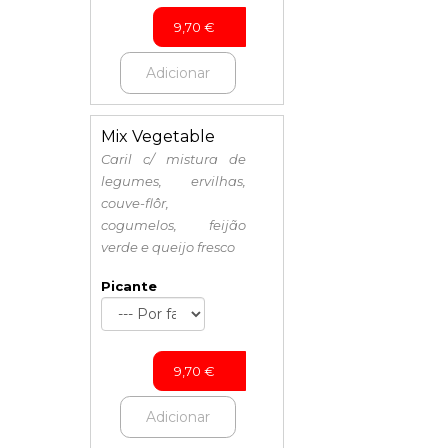
9,70
€
Adicionar
Mix Vegetable
Caril c/ mistura de
legumes, ervilhas,
couve-flôr,
cogumelos, feijão
verde e queijo fresco
Picante
9,70
€
Adicionar