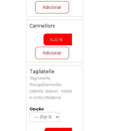
Adicionar
Cannelloni
14,20
€
Adicionar
Tagliatelle
Tagliatelle,
frango/camarão,
cebola, bacon, natas
e vinho Madeira
Opção