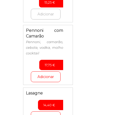
15,25
€
Adicionar
Pennoni com
Camarão
Pennoni, camarão,
cebola, vodka, molho
cocktail
17,75
€
Adicionar
Lasagne
14,40
€