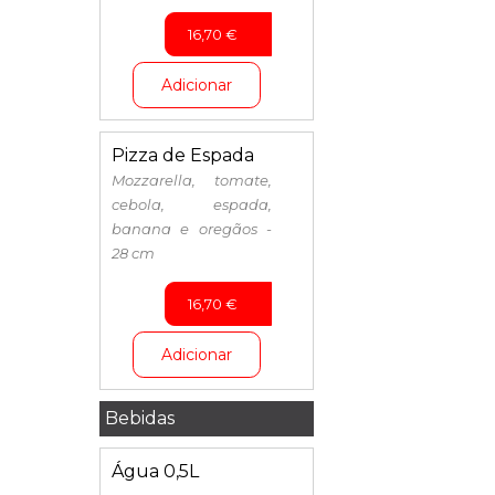
16,70
€
Adicionar
Pizza de Espada
Mozzarella, tomate,
cebola, espada,
banana e oregãos -
28 cm
16,70
€
Adicionar
Bebidas
Água 0,5L