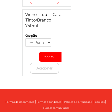
Vinho da Casa
Tinto/Branco
750ml
Opção
7,35
€
Adicionar
|
|
|
|
Formas de pagamento
Termos e condições
Política de privacidade
Cookies
Fundos comunitários