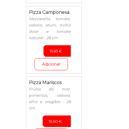
Pizza Camponesa
Mozzarella, tomate,
cebola, atum, milho
doce e tomate
natural - 28 cm
15,65
€
Adicionar
Pizza Mariscos
Frutos do mar,
pimentos, cebola,
alho e oregãos - 28
cm
16,60
€