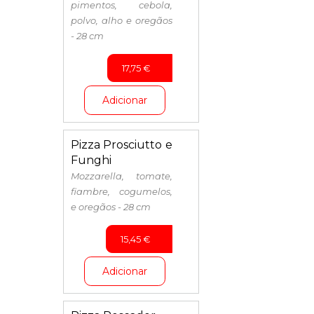
pimentos, cebola,
polvo, alho e oregãos
- 28 cm
17,75
€
Adicionar
Pizza Prosciutto e
Funghi
Mozzarella, tomate,
fiambre, cogumelos,
e oregãos - 28 cm
15,45
€
Adicionar