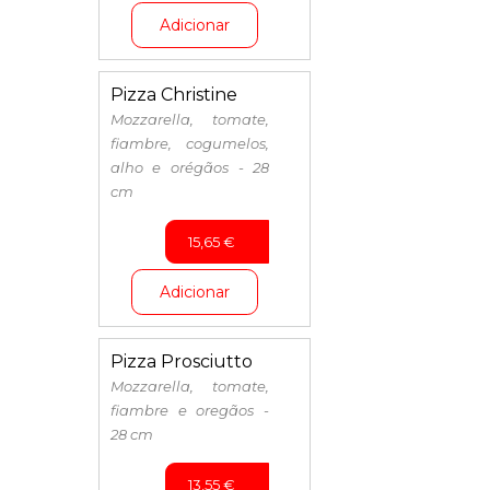
Adicionar
Pizza Christine
Mozzarella, tomate,
fiambre, cogumelos,
alho e orégãos - 28
cm
15,65
€
Adicionar
Pizza Prosciutto
Mozzarella, tomate,
fiambre e oregãos -
28 cm
13,55
€