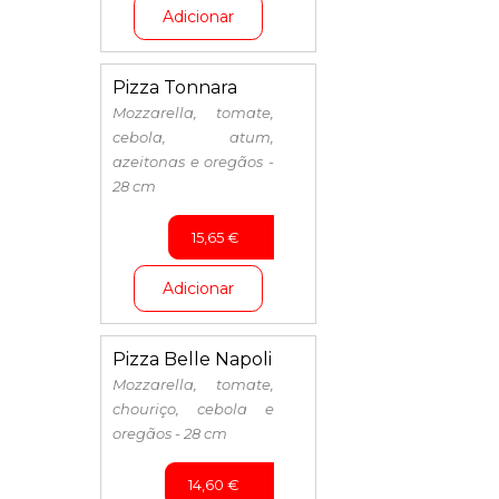
Adicionar
Pizza Tonnara
Mozzarella, tomate,
cebola, atum,
azeitonas e oregãos -
28 cm
15,65
€
Adicionar
Pizza Belle Napoli
Mozzarella, tomate,
chouriço, cebola e
oregãos - 28 cm
14,60
€