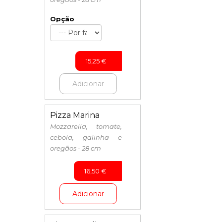
Opção
15,25
€
Adicionar
Pizza Marina
Mozzarella, tomate,
cebola, galinha e
oregãos - 28 cm
16,50
€
Adicionar