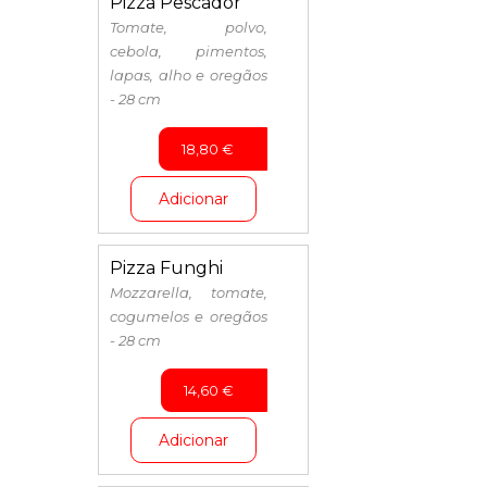
Pizza Pescador
Tomate, polvo,
cebola, pimentos,
lapas, alho e oregãos
- 28 cm
18,80
€
Adicionar
Pizza Funghi
Mozzarella, tomate,
cogumelos e oregãos
- 28 cm
14,60
€
Adicionar