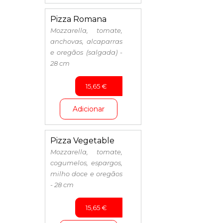
Pizza Romana
Mozzarella, tomate,
anchovas, alcaparras
e oregãos (salgada) -
28 cm
15,65
€
Adicionar
Pizza Vegetable
Mozzarella, tomate,
cogumelos, espargos,
milho doce e oregãos
- 28 cm
15,65
€