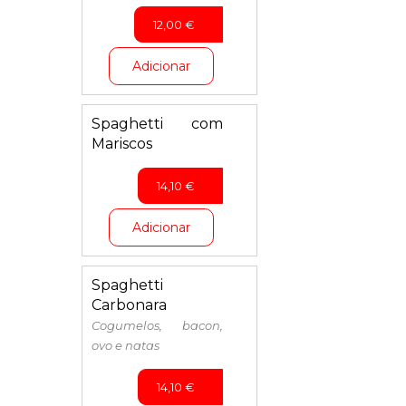
12,00
€
Adicionar
Spaghetti com
Mariscos
14,10
€
Adicionar
Spaghetti
Carbonara
Cogumelos, bacon,
ovo e natas
14,10
€