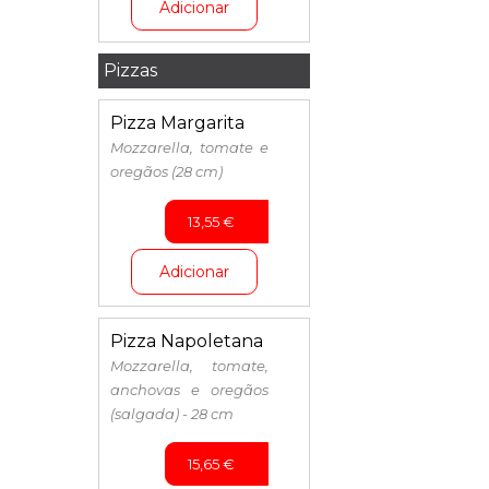
Adicionar
Pizzas
Pizza Margarita
Mozzarella, tomate e
oregãos (28 cm)
13,55
€
Adicionar
Pizza Napoletana
Mozzarella, tomate,
anchovas e oregãos
(salgada) - 28 cm
15,65
€