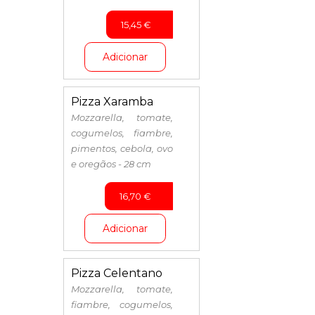
15,45
€
Adicionar
Pizza Xaramba
Mozzarella, tomate,
cogumelos, fiambre,
pimentos, cebola, ovo
e oregãos - 28 cm
16,70
€
Adicionar
Pizza Celentano
Mozzarella, tomate,
fiambre, cogumelos,