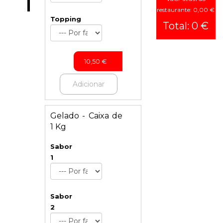
Crepes
restaurante: 0,00 €
Panquecas
Topping
Total: 0 €
Tostas
Bebidas
10,50
€
Adicionar
Gelado - Caixa de
1 Kg
Sabor
1
Sabor
2