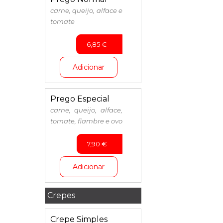
carne, queijo, alface e
tomate
6,85
€
Adicionar
Prego Especial
carne, queijo, alface,
tomate, fiambre e ovo
7,90
€
Adicionar
Crepes
Crepe Simples