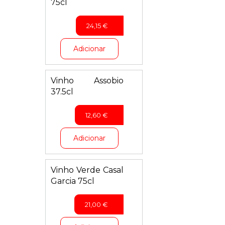
75cl
24,15
€
Adicionar
Vinho Assobio
37.5cl
12,60
€
Adicionar
Vinho Verde Casal
Garcia 75cl
21,00
€