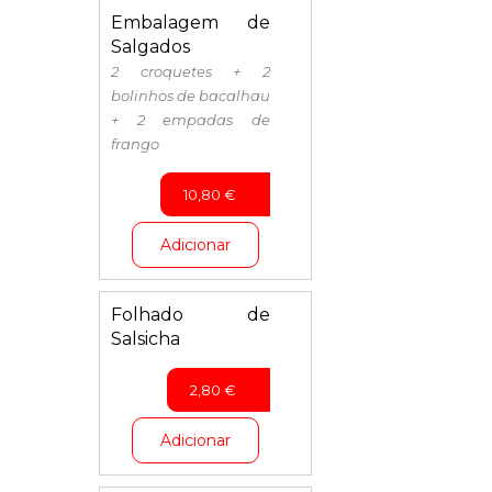
Embalagem de
Salgados
2 croquetes + 2
bolinhos de bacalhau
+ 2 empadas de
frango
10,80
€
Adicionar
Folhado de
Salsicha
2,80
€
Adicionar