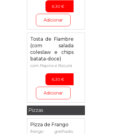
6,30
€
Adicionar
Tosta de Fiambre
(com salada
coleslaw e chips
batata-doce)
com Pepino e Rúcula
6,30
€
Adicionar
Pizzas
Pizza de Frango
frango grelhado,