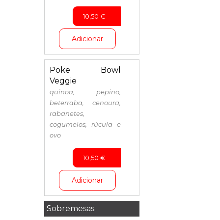
10,50
€
Adicionar
Poke Bowl
Veggie
quinoa, pepino,
beterraba, cenoura,
rabanetes,
cogumelos, rúcula e
ovo
10,50
€
Adicionar
Sobremesas