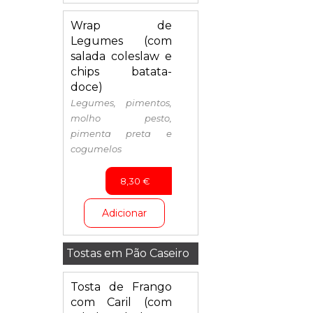
Wrap de
Legumes (com
salada coleslaw e
chips batata-
doce)
Legumes, pimentos,
molho pesto,
pimenta preta e
cogumelos
8,30
€
Adicionar
Tostas em Pão Caseiro
Tosta de Frango
com Caril (com