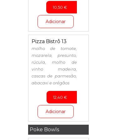
10,50
€
Adicionar
Pizza Bistrô 13
molho de tomate,
mozarela, presunto,
rúcula, molho de
vinho madeira,
cascas de parmesão,
abacaxi e orégãos
12,40
€
Adicionar
Poke Bowls