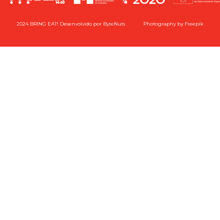
2024 BRING EAT! Desenvolvido por
ByteNuts
Photography by
Freepik