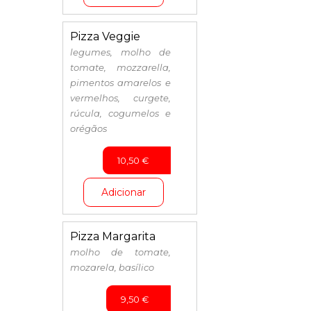
Pizza Veggie
legumes, molho de
tomate, mozzarella,
pimentos amarelos e
vermelhos, curgete,
rúcula, cogumelos e
orégãos
10,50
€
Adicionar
Pizza Margarita
molho de tomate,
mozarela, basílico
9,50
€