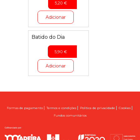
5,20
€
Adicionar
Batido do Dia
5,90
€
Adicionar
|
|
|
|
Formas de pagamento
Termos e condições
Política de privacidade
Cookies
Fundos comunitários