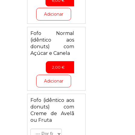
6,00
€
Adicionar
Fofo Normal
(idêntico aos
donuts) com
Açúcar e Canela
2,00
€
Adicionar
Fofo (idêntico aos
donuts) com
Creme de Avelã
ou Fruta