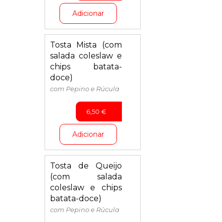
Adicionar
Tosta Mista (com
salada coleslaw e
chips batata-
doce)
com Pepino e Rúcula
6,50
€
Adicionar
Tosta de Queijo
(com salada
coleslaw e chips
batata-doce)
com Pepino e Rúcula