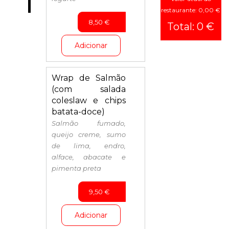
Pizzas
restaurante: 0,00 €
Poke
8,50
€
Total: 0 €
Bowls
Adicionar
Sobremesas
Bebidas
Wrap de Salmão
(com salada
coleslaw e chips
batata-doce)
Salmão fumado,
queijo creme, sumo
de lima, endro,
alface, abacate e
pimenta preta
9,50
€
Adicionar