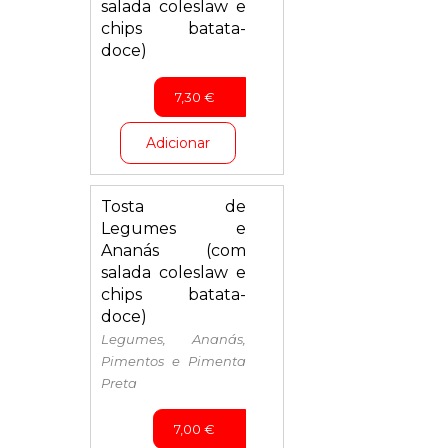
salada coleslaw e
chips batata-
doce)
7,30
€
Adicionar
Tosta de
Legumes e
Ananás (com
salada coleslaw e
chips batata-
doce)
Legumes, Ananás,
Pimentos e Pimenta
Preta
7,00
€