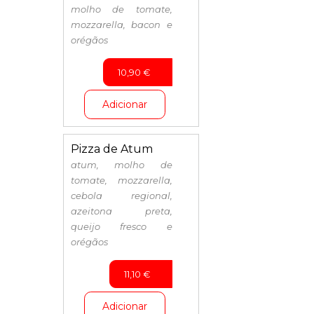
molho de tomate,
mozzarella, bacon e
orégãos
10,90
€
Adicionar
Pizza de Atum
atum, molho de
tomate, mozzarella,
cebola regional,
azeitona preta,
queijo fresco e
orégãos
11,10
€
Adicionar