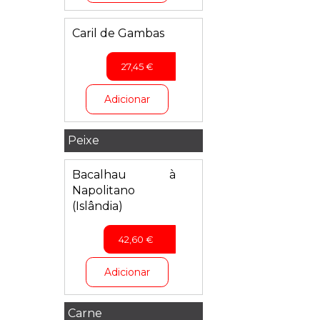
Caril de Gambas
27,45
€
Adicionar
Peixe
Bacalhau à
Napolitano
(Islândia)
42,60
€
Adicionar
Carne