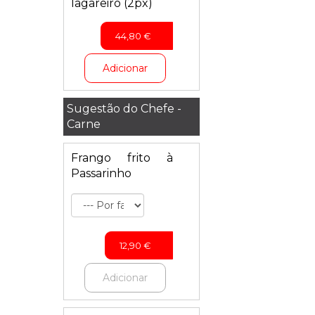
lagareiro (2px)
44,80
€
Adicionar
Sugestão do Chefe -
Carne
Frango frito à
Passarinho
12,90
€
Adicionar