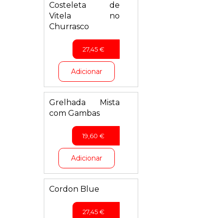
Costeleta de
Vitela no
Churrasco
27,45
€
Adicionar
Grelhada Mista
com Gambas
19,60
€
Adicionar
Cordon Blue
27,45
€