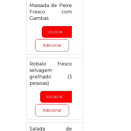
Massada de Peixe
Fresco com
Gambas
33,00
€
Adicionar
Robalo fresco
selvagem
grelhado (3
pessoas)
100,80
€
Adicionar
Salada de