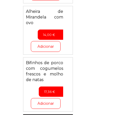
Alheira de
Mirandela com
ovo
14,00
€
Adicionar
Bifinhos de porco
com cogumelos
frescos e molho
de natas
17,36
€
Adicionar