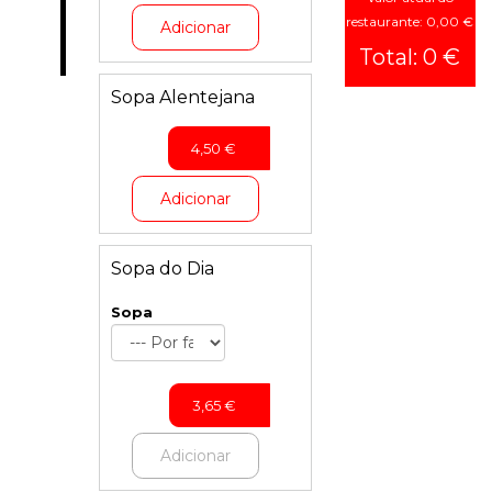
Chefe
restaurante: 0,00 €
Adicionar
-
Total: 0 €
Carne
Mariscos
Sopa Alentejana
Peixe
4,50
€
Carne
Acompanhamentos
Adicionar
Sobremesa
Sopa do Dia
Sopa
3,65
€
Adicionar