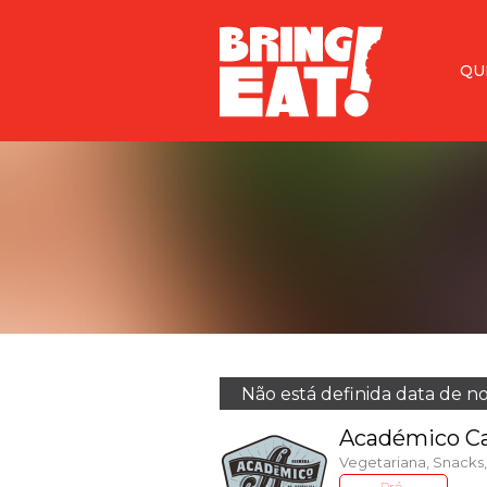
<
QU
Não está definida data de n
Académico C
Vegetariana, Snacks,