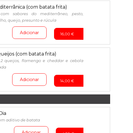
iterrânica (com batata frita)
com sabores do mediterrâneo, pesto,
ho, queijo, presunto e rúcula
Adicionar
16,00
€
ueijos (com batata frita)
 2 queijos, flamengo e cheddar e cebola
ada
Adicionar
14,00
€
Dia
sem aditivo de batata
Adicionar