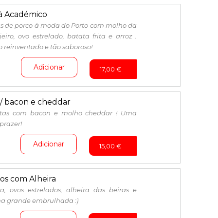
à Académico
as de porco à moda do Porto com molho da
eiro, ovo estrelado, batata frita e arroz .
o reinventado e tão saboroso!
Adicionar
17,00
€
c/ bacon e cheddar
ritas com bacon e molho cheddar ! Uma
prazer!
Adicionar
15,00
€
os com Alheira
ta, ovos estrelados, alheira das beiras e
a grande embrulhada :)