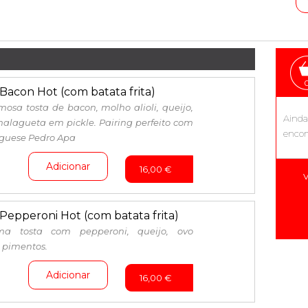
Bacon Hot (com batata frita)
mosa tosta de bacon, molho alioli, queijo,
Aind
alagueta em pickle. Pairing perfeito com
encom
guese Pedro Apa
Adicionar
16,00
€
V
Pepperoni Hot (com batata frita)
ma tosta com pepperoni, queijo, ovo
e pimentos.
Adicionar
16,00
€