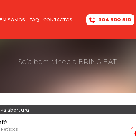
304 500 510
EM SOMOS
FAQ
CONTACTOS
Seja bem-vindo à BRING EAT!
ova abertura
afé
 Petiscos