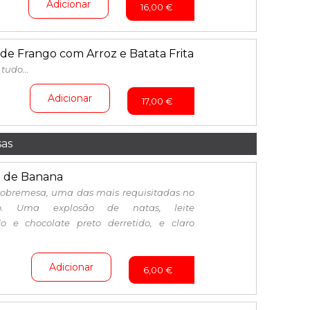
Adicionar
16,00
€
de Frango com Arroz e Batata Frita
 tudo...
Adicionar
17,00
€
as
 de Banana
Sobremesa, uma das mais requisitadas no
o. Uma explosão de natas, leite
o e chocolate preto derretido, e claro
Adicionar
6,00
€