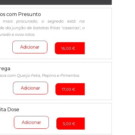
os com Presunto
o mais procurado, o segredo está na
e da junção de batatas fritas "caseiras", o
rado e ovos rotos.
Adicionar
16,00
€
rega
sca com Queijo Feta, Pepino e Pimentos
Adicionar
17,00
€
ita Dose
Adicionar
5,00
€