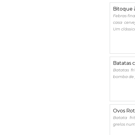
Bitoque 
Febras fin
casa cervej
Um clássic
Batatas 
Batatas f
bomba de 
Ovos Rot
Batata fri
grelos num