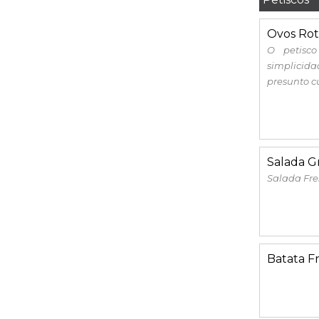
Ovos Rot
O petisc
simplicidad
presunto cu
Salada G
Salada Fre
Batata Fr