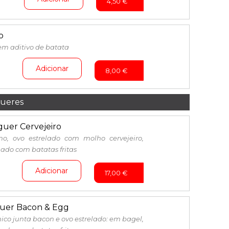
4,50
€
o
sem aditivo de batata
Adicionar
8,00
€
ueres
uer Cervejeiro
no, ovo estrelado com molho cervejeiro,
do com batatas fritas
Adicionar
17,00
€
er Bacon & Egg
co junta bacon e ovo estrelado: em bagel,