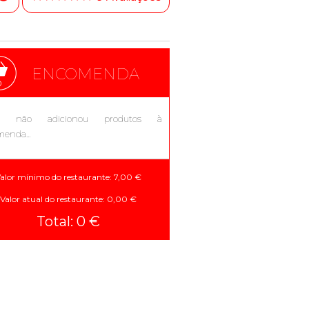
ENCOMENDA
0
a não adicionou produtos à
enda...
alor mínimo do restaurante: 7,00 €
Valor atual do restaurante: 0,00 €
Total: 0 €