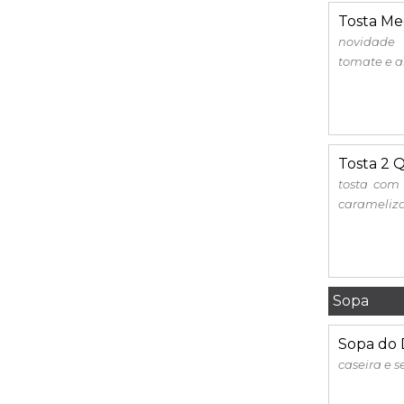
Tosta Med
novidade 
tomate e al
Tosta 2 Q
tosta com
carameliz
Sopa
Sopa do 
caseira e 