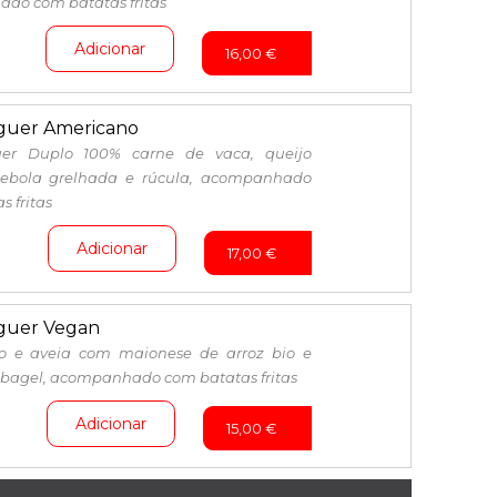
do com batatas fritas
Adicionar
16,00
€
uer Americano
er Duplo 100% carne de vaca, queijo
cebola grelhada e rúcula, acompanhado
 fritas
Adicionar
17,00
€
uer Vegan
eto e aveia com maionese de arroz bio e
bagel, acompanhado com batatas fritas
Adicionar
15,00
€