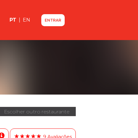
PT
|
EN
ENTRAR
Escolher outro restaurante
★★★★★
9 Avaliações