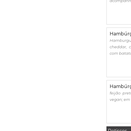
acompanha
Hambúrg
Hamburgu
cheddar, 
com batatas
Hambúrg
feijão pr
vegan; em 
Petiscos