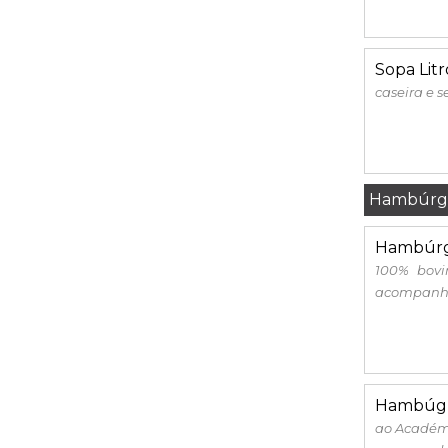
Sopa Litr
caseira e 
Hambúrg
Hambúrg
100% bovi
acompanha
Hambúgu
ao Académi