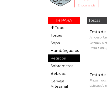
Pré-
Encomenda
IR PARA
Tostas
Topo
Tosta de 
Tostas
A nossa fa
Sopa
tomate e m
uma Portu
Hambúrgueres
Petiscos
Sobremesas
Bebidas
Tosta de 
Pizza nu
Cerveja
estrelado 
Artesanal