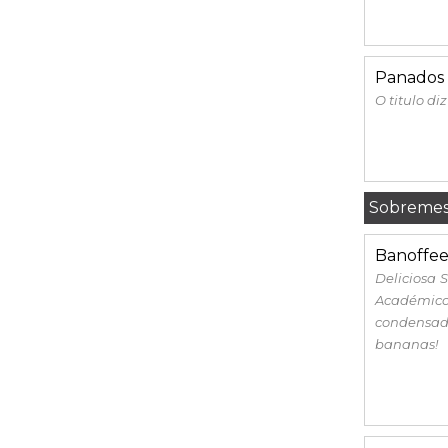
Panados 
O titulo diz
Sobremes
Banoffee
Deliciosa 
Académic
condensad
bananas!