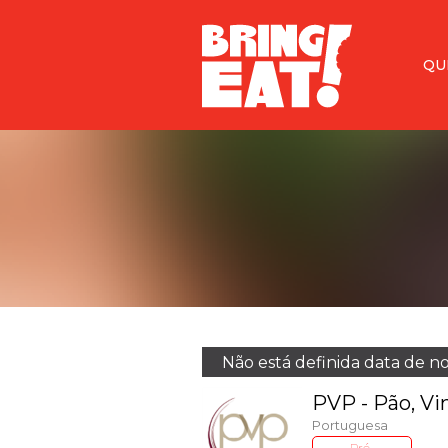
<
QU
Não está definida data de n
PVP - Pão, Vi
Portuguesa