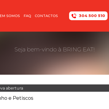
304 500 510
EM SOMOS
FAQ
CONTACTOS
Seja bem-vindo à BRING EAT!
ova abertura
nho e Petiscos