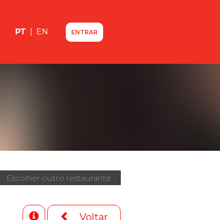
PT
|
EN
ENTRAR
Escolher outro restaurante
Voltar