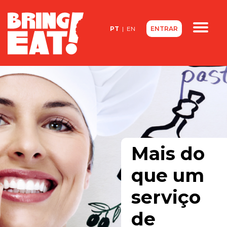
<
PT
|
EN
ENTRAR
Quem somos
Contactos
FAQ
Mais do
que um
serviço
de